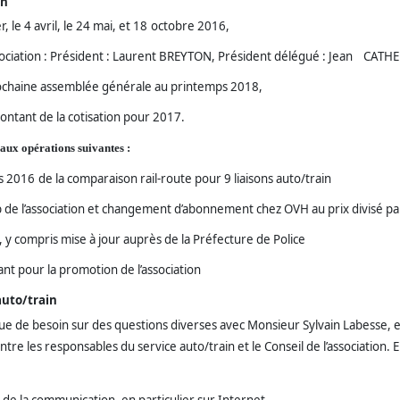
on
r, le 4 avril, le 24 mai, et 18
octobre 2016,
association : Président : Laurent BREYTON, Président délégué : Jean CAT
prochaine assemblée générale au printemps 2018,
ontant de la cotisation pour 2017.
aux opérations suivantes :
fs 2016
de la comparaison rail-route pour 9 liaisons auto/train
b de l’association et changement d’abonnement chez OVH au prix divisé pa
, y compris mise à jour auprès de la Préfecture de Police
ant pour la promotion de l’association
auto/train
ue de besoin sur des questions diverses avec Monsieur Sylvain Labesse,
tre les responsables du service auto/train et le Conseil de l’association. El