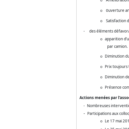
Amélioration
o
uverture an
o
O
Satisfaction 
o
-
des éléments défavor
apparition d’u
o
par camion.
Diminution du 
o
Prix toujours
o
Diminution de
o
Présence comm
o
Actions menées par l’asso
-
Nombreuses interventio
-
Participations aux collo
Le 17 mai 20
o