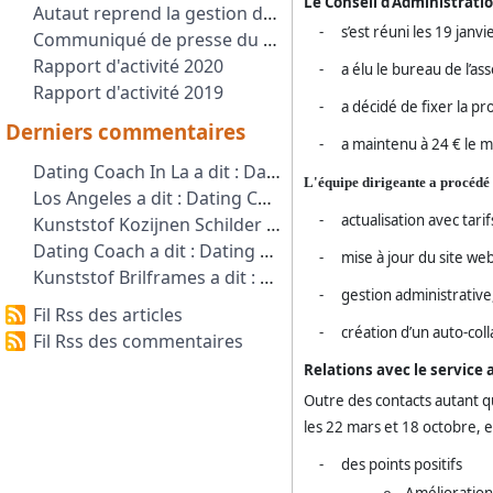
Le Conseil d’Administrati
Autaut reprend la gestion de la pétition NON A LA SUPPRESSION DU SERVICE AUTO/TRAIN
-
s’est réuni les 19 janvie
Communiqué de presse du 1er Septembre 2021
Rapport d'activité 2020
-
a élu le bureau de l’
Rapport d'activité 2019
-
a décidé de fixer la 
Derniers commentaires
-
a maintenu à 24 € le m
Dating Coach In La a dit : Dating Coach LA provides expert dating g...
L'équipe dirigeante a procédé 
Los Angeles a dit : Dating Coach LA provides professional da...
-
actualisation avec tari
Kunststof Kozijnen Schilder a dit : Kunststof kozijnen schilder kunststof ko...
Dating Coach a dit : Dating Coach Amsterdam offers transforma...
-
mise à jour du site we
Kunststof Brilframes a dit : Kunststof Brillenmonturen Estonia Hamst...
-
gestion administrative
Fil Rss des articles
-
création d’un auto-coll
Fil Rss des commentaires
Relations avec le service 
Outre des contacts autant q
les 22 mars et 18 octobre, en
-
des points positifs