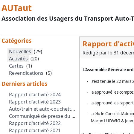
AUTaut
Association des Usagers du Transport Auto-T
Catégories
Rapport d'acti
Nouvelles
(29)
Rédigé par lb
31 déce
Activités
(20)
Cartes
(1)
L’Assemblée Générale ord
Revendications
(5)
-
s’est tenue le 22 mars
Derniers articles
-
a approuvé l
es comptes
Rapport d'activité 2024
Rapport d'activité 2023
-
a approuvé l
es rapport
Auto/train et auto-couchettes en France : Intérêt économique et environnemental
-
a élu le Conseil d’Admi
Communiqué de presse du 2 octobre 2023
Martin LUDWIG & Jean
Rapport d'activité 2022
Rapport d'activité 2021