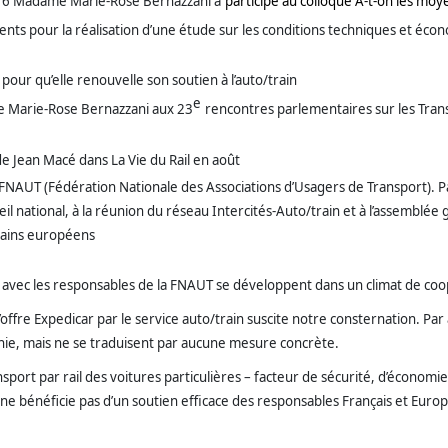
16 Madame Marie-Rose Bernazzani a
participé au colloque A-t-on les moy
nts pour la réalisation d’une étude sur les conditions techniques et é
 pour qu’elle renouvelle son soutien à l’auto/train
e
e Marie-Rose Bernazzani aux 23
rencontres parlementaires sur les Trans
 de Jean Macé dans La Vie du Rail en août
a FNAUT (Fédération Nationale des Associations d’Usagers de Transport).
seil national, à la réunion du réseau Intercités-Auto/train et à l’assemblé
trains européens
on avec les responsables de la FNAUT se développent dans un climat de coop
’offre Expedicar par le service auto/train suscite notre consternation. Par 
ie, mais ne se traduisent par aucune mesure concrète.
ansport par rail des voitures particulières – facteur de sécurité, d’économi
s ne bénéficie pas d’un soutien efficace des responsables Français et Europ