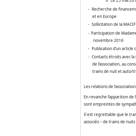
Le 25 mai 20
o
-
Recherche de financeme
et en Europe
-
Sollicitation de la MACIF
- Participation de Madam
novembre 2016
-
Publication d’un article
-
Contacts étroits avec l
de l’association, au con
trains de nuit et auto/
Les relations de l’associati
En revanche l’apparition de l
sont empreintes de sympath
Il est regrettable que le tr
associés – de trains de nuit