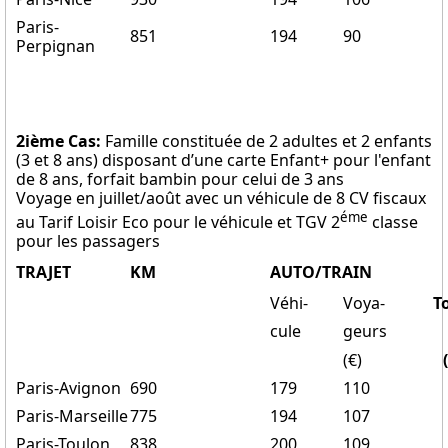
Paris-
851
194
90
Perpignan
2ième Cas:
Famille constituée de 2 adultes et 2 enfants
(3 et 8 ans) disposant d’une carte Enfant+ pour l'enfant
de 8 ans, forfait bambin pour celui de 3 ans
Voyage en juillet/août avec un véhicule de 8 CV fiscaux
éme
au Tarif Loisir Eco pour le véhicule et TGV 2
classe
pour les passagers
TRAJET
KM
AUTO/TRAIN
Véhi-
Voya-
T
cule
geurs
(€)
Paris-Avignon
690
179
110
Paris-Marseille
775
194
107
Paris-Toulon
838
200
109