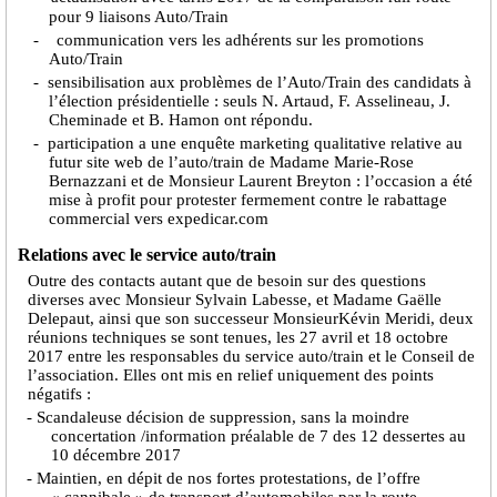
pour 9 liaisons
A
uto/
T
rain
- communication vers les adhérents sur les promotions
Auto/
T
rain
- sensibilisation aux problèmes de l’Auto/Train des candidats à
l’élection présidentielle : seuls N. Artaud, F. Asselineau, J.
Cheminade et B. Hamon ont répondu.
- participation a une enquête marketing qualitative relative au
futur site web de l’auto/train de Madame Marie-Rose
Bernazzani et de
Monsieur
Laurent Breyton : l’occasion a été
mise à profit pour protester fermement contre le rabattage
commercial vers expedicar.com
Relations avec le service auto/train
Outre des contacts autant que de besoin sur des questions
diverses avec Monsieur Sylvain Labesse, et Madame Gaëlle
Delepaut, ainsi que son successeur MonsieurKévin Meridi, deux
réunions techniques se sont tenues, les 27 avril et 18 octobre
2017 entre les responsables du service auto/train et le Conseil de
l’association. Elles ont mis en relief uniquement des points
négatifs :
- Scandaleuse décision de suppression, sans la moindre
concertation /information préalable de 7 des 12 dessertes au
10 décembre 2017
- Maintien, en dépit de nos fortes protestations, de l’offre
« cannibale » de transport d’automobiles par la route,