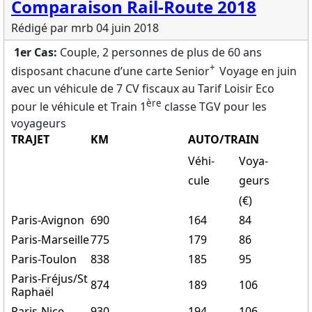
Comparaison Rail-Route 2018
Rédigé par mrb
04 juin 2018
1er Cas:
Couple, 2 personnes de plus de 60 ans
+
disposant chacune d’une carte Senior
Voyage en juin
avec un véhicule de 7 CV fiscaux au Tarif Loisir Eco
ère
pour le véhicule et Train 1
classe TGV pour les
voyageurs
TRAJET
KM
AUTO/TRAIN
Véhi-
Voya-
cule
geurs
(€)
Paris-Avignon
690
164
84
Paris-Marseille
775
179
86
Paris-Toulon
838
185
95
Paris-Fréjus/St
874
189
106
Raphaël
Paris-Nice
930
194
106