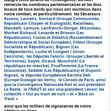
remercie les nombreux parlementaires et les élus
locaux de tous bords qui nous ont soutenus dans
notre combat, et particulièrement
les Sénateurs
Assassi, Laurent, Gontard (Groupe Communiste,
Républicain Citoyen et Écologiste), Retailleau,
Mandelli, Lamure, Lanfranchi-Dorgal, Micouleau,
Morhet-Richaud, Lavarde et Brisson (Les
Républicains), Costes et Delattre (Rassemblement
Démocratique et Social Européen), Filleul (Groupe
Socialiste et Républicain), Bignon (Les
Indépendants), Luche et Longeot ( Union
Centriste),
les Députés Falorni
(Groupe Libertés et
Territoires), Gayte, Giraud, Muschotti (La
république en marche), Prud’homme (La France
Insoumise), Saddier (Les Républicains) et Dupont-
Aignan, la députée Européenne Karima Deli
(Europe Ecologie les Verts),
le Conseil de Paris, ainsi
que la Convergence Nationale Rail et son président
Le Reste,
la FNAUT et son vice-président Lenoir, les
collectifs « Oui au train de nuit » et « Back on
Track »
ainsi que les milliers de signataire
s
de notre
pétition en ligne.