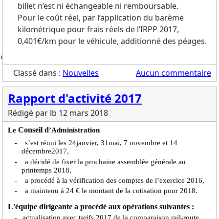
billet n’est ni échangeable ni remboursable.
Pour le coût réel, par l’application du barème
kilométrique pour frais réels de l’IRPP 2017,
0,401€/km pour le véhicule, additionné des péages.
ai
Classé dans :
Nouvelles
Aucun commentaire
Rapport d'activité 2017
Rédigé par lb
12 mars 2018
Conseil d
Le
’Administration
- s’est réuni les 24janvier, 31mai, 7 novembre et 14
décembre2017,
- a décidé de fixer la prochaine assemblée générale au
printemps 2018,
- a procédé à la vérification des comptes de l’exercice 2016,
- a maintenu à 24 € le montant de la cotisation pour 2018.
L'équipe dirigeante a procédé aux opérations suivantes :
actualisation avec tarifs 2017 de la comparaison rail-route
-