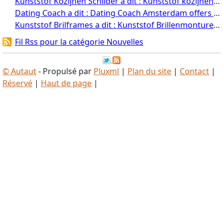
Kunststof Kozijnen Schilder a dit : Kunststof kozijnen schilder kunststof ko...
Dating Coach a dit : Dating Coach Amsterdam offers transforma...
Kunststof Brilframes a dit : Kunststof Brillenmonturen Estonia Hamst...
Fil Rss pour la catégorie Nouvelles
©
Autaut
- Propulsé par
Pluxml
|
Plan du site
|
Contact
|
Réservé
|
Haut de page
|