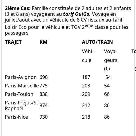
2ième Cas:
Famille constituée de 2 adultes et 2 enfants
(3 et 8 ans) voyageant au
tarif OuiGo.
Voyage en
juillet/août avec un véhicule de 8 CV fiscaux au Tarif
éme
Loisir Eco pour le véhicule et TGV 2
classe pour les
passagers
TRAJET
KM
AUTO/TRAIN
Véhi-
Voya-
T
cule
geurs
(€)
Paris-Avignon
690
187
54
Paris-Marseille
775
203
54
Paris-Toulon
838
209
66
Paris-Fréjus/St
874
212
86
Raphaël
Paris-Nice
930
218
86